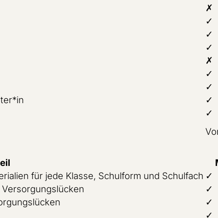
✗
✓
✓
✓
✗
✓
✓
ter*in
✓
✓
Vor
eil
erialien für jede Klasse, Schulform und Schulfach
✓
u Versorgungslücken
✓
orgungslücken
✓
✓