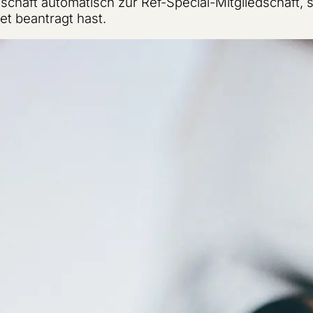
schaft automatisch zur Ref-Special-Mitgliedschaft, 
t beantragt hast.